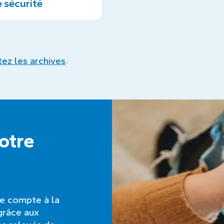
 sécurité
itez les archives
.
notre
re compte à la
grâce aux