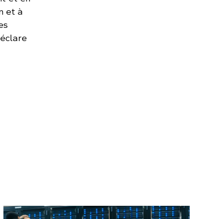
n et à
es
déclare