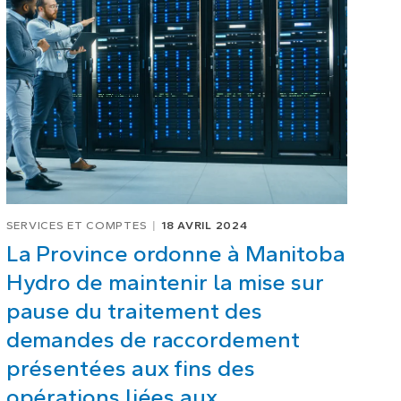
SERVICES ET COMPTES
18 AVRIL 2024
La Province ordonne à Manitoba
Hydro de maintenir la mise sur
pause du traitement des
demandes de raccordement
présentées aux fins des
opérations liées aux