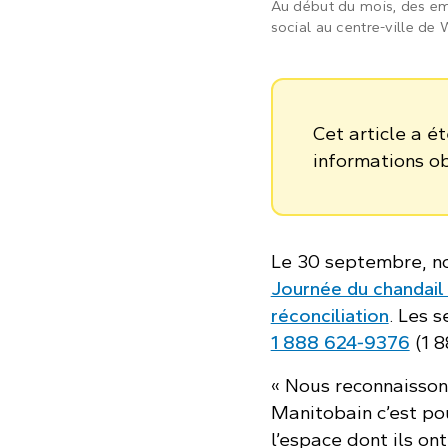
Au début du mois, des emp
social au centre-ville de 
Cet article a é
informations o
Le 30 septembre, no
Journée du chandail
réconciliation
. Les 
1 888 624‑9376
(1 
« Nous reconnaisson
Manitobain c’est po
l’espace dont ils on