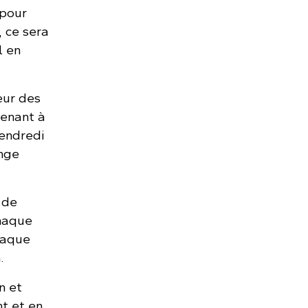
 pour
 ce sera
l en
eur des
tenant à
vendredi
nge
 de
haque
haque
.
n et
nt et en