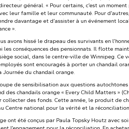
irecteur général. « Pour certains, c’est un moment
ec leur famille et leur communauté. Pour d’autres,
rendre davantage et d’assister à un événement loca
ance ».
us avons hissé le drapeau des survivants en l’honn
i les conséquences des pensionnats. Il flotte main
 siège social, dans le centre-ville de Winnipeg. Ce 
mployés sont encouragés à porter un chandail ora
 Journée du chandail orange.
oupe de sensibilisation aux questions autochtones
 des chandails orange « Every Child Matters » (C
 collecter des fonds. Cette année, le produit de c
u Centre national pour la vérité et la réconciliation
nge ont été conçus par Paula Topsky Houtz avec soi
sent l’engagement pour la réconciliation. En acheta