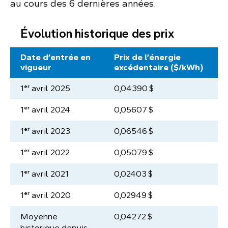
au cours des 6 dernières années.
Évolution historique des prix
Date d’entrée en
Prix de l’énergie
vigueur
excédentaire ($/kWh)
er
1
avril 2025
0,04390 $
er
1
avril 2024
0,05607 $
er
1
avril 2023
0,06546 $
er
1
avril 2022
0,05079 $
er
1
avril 2021
0,02403 $
er
1
avril 2020
0,02949 $
Moyenne
0,04272 $
historique depuis