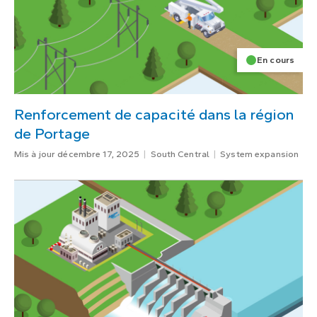
En cours
Renforcement de capacité dans la région
de Portage
Mis à jour décembre 17, 2025
South Central
System expansion