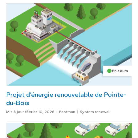
En cours
Projet d’énergie renouvelable de Pointe-
du-Bois
Mis à jour février 10, 2026
Eastman
System renewal