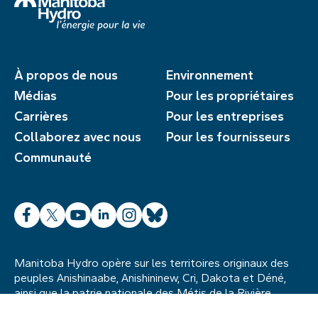
À propos de nous
Environnement
Médias
Pour les propriétaires
Carrières
Pour les entreprises
Collaborez avec nous
Pour les fournisseurs
Communauté
Facebook
X
YouTube
LinkedIn
Instagram
Bluesky
Manitoba Hydro opère sur les territoires originaux des
peuples Anishinaabe, Anishininew, Cri, Dakota et Déné,
ainsi que la patrie nationale des Métis de la Rivière
Rouge. Nous reconnaissons également les terres