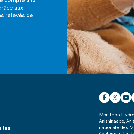
re compte à la
grâce aux
es relevés de
Facebook
X
YouT
L
Manitoba Hydro o
Anishinaabe, Anis
nationale des M
r les
également les te