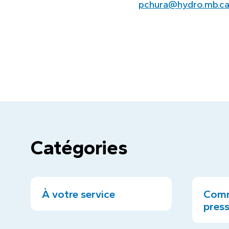
pchura@hydro.mb.c
Catégories
À votre service
Comm
pres