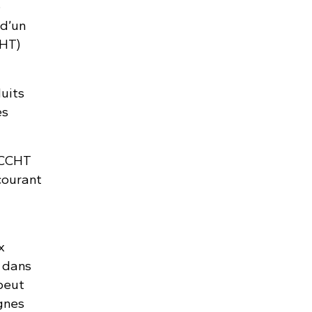
e
 d’un
CHT)
uits
es
 CCHT
courant
x
 dans
peut
ignes