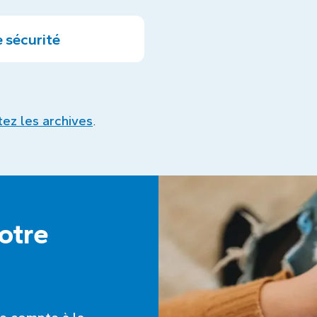
 sécurité
itez les archives
.
notre