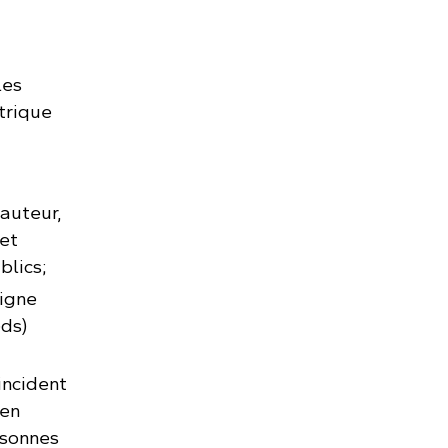
les
trique
auteur,
et
blics;
ligne
eds)
incident
 en
rsonnes