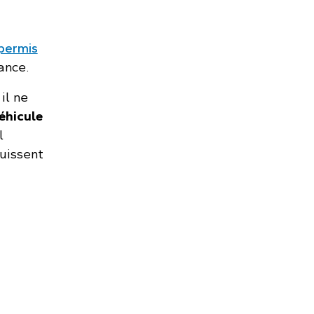
permis
ance.
il ne
éhicule
l
uissent