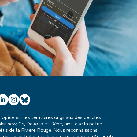
ube
inkedIn
Instagram
Bluesky
père sur les territoires originaux des peuples
hininew, Cri, Dakota et Déné, ainsi que la patrie
étis de la Rivière Rouge. Nous reconnaissons
rres ancestrales des Inuits dans le nord du Manitoba.