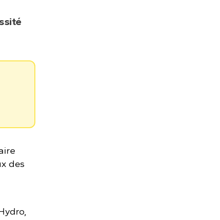
ssité
aire
ux des
Hydro,