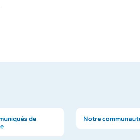
a
uniqués de
Notre communaut
se