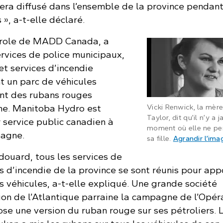
sera diffusé dans l’ensemble de la province pendan
 », a-t-elle déclaré.
arole de MADD Canada, a
ervices de police municipaux,
et services d’incendie
 un parc de véhicules
nt des rubans rouges
e. Manitoba Hydro est
Vicki Renwick, la mèr
Taylor, dit qu’il n’y a 
 service public canadien à
moment où elle ne pe
pagne.
sa fille.
Agrandir l’ima
Édouard, tous les services de
es d’incendie de la province se sont réunis pour app
s véhicules, a-t-elle expliqué. Une grande société
ion de l’Atlantique parraine la campagne de l’Opér
se une version du ruban rouge sur ses pétroliers. 