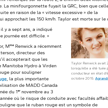
e. La minifourgonnette fuyait la GRC, bien que celle
te en raison de la « vitesse excessive » de la
i approchait les 150 km/h. Taylor est morte sur le 
 il y a sept ans, a indiqué
journée est difficile. »
me
or, M
Renwick a récemment
terson, directeur des
s’il accepterait que les
Taylor Renwick avait 
de Manitoba Hydro à Virden
lorsqu’elle a été tuée 
ouge pour souligner
conducteur en état d’
ouge
, la plus importante
octobre 2015.
Agrandi
bilisation de MADD Canada
er
nnée du 1
novembre au 3
l’année où le risque de conduite avec facultés affaib
ouligne que le ruban rouge est un symbole de