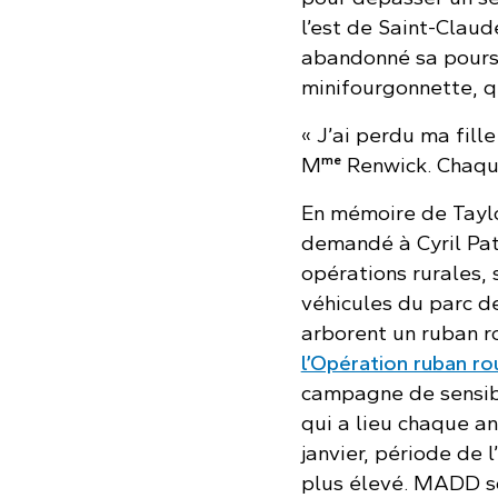
l’est de Saint-Claud
abandonné sa poursui
minifourgonnette, qu
« J’ai perdu ma fille
me
M
Renwick. Chaque 
En mémoire de Tayl
demandé à Cyril Pat
opérations rurales, 
véhicules du parc 
arborent un ruban r
l’Opération ruban r
campagne de sensi
qui a lieu chaque a
janvier, période de 
plus élevé. MADD s