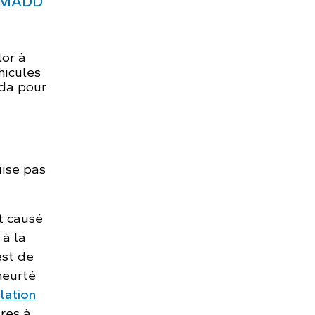
e MADD
lor à
hicules
da pour
uise pas
t causé
 à la
est de
heurté
lation
res à