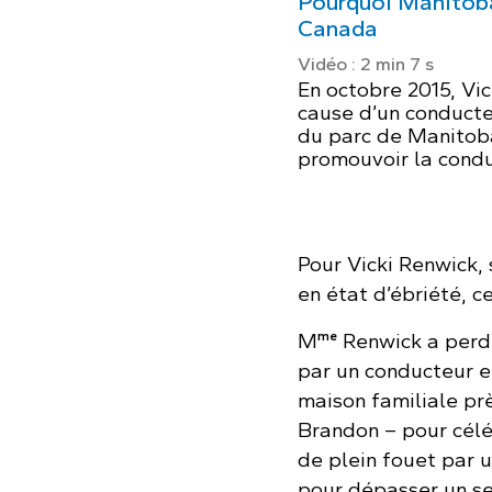
Pourquoi Manitob
Canada
Vidéo : 2 min 7 s
En octobre 2015, Vic
cause d’un conducteu
du parc de Manitob
promouvoir la condu
Pour Vicki Renwick, 
en état d’ébriété, ce
me
M
Renwick a perdu 
par un conducteur en
maison familiale pr
Brandon – pour célé
de plein fouet par 
pour dépasser un se