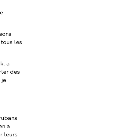
le
isons
 tous les
k, a
ler des
 je
 rubans
en a
r leurs