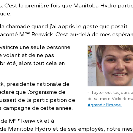
s. C’est la première fois que Manitoba Hydro partic
ouge.
la chamade quand j’ai appris le geste que posait
me
raconté M
Renwick. C’est au-delà de mes espéran
vaincre une seule personne
e volant et de ne pas
briété, alors tout cela en
k, présidente nationale de
laré que l’organisme de
« Taylor est toujours 
dit sa mère Vicki Renw
uissait de la participation de
: Vick
Agrandir l’image
.
a campagne de cette année.
me
e de M
Renwick et à
n de Manitoba Hydro et de ses employés, notre me