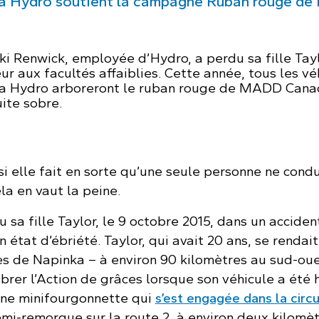
a Hydro soutient la campagne Ruban rouge d
ki Renwick, employée d’Hydro, a perdu sa fille Tay
r aux facultés affaiblies. Cette année, tous les vé
a Hydro arboreront le ruban rouge de MADD Cana
ite sobre.
si elle fait en sorte qu’une seule personne ne cond
la en vaut la peine.
sa fille Taylor, le 9 octobre 2015, dans un acciden
 état d’ébriété. Taylor, qui avait 20 ans, se rendait
ès de Napinka – à environ 90 kilomètres au sud-ou
brer l’Action de grâces lorsque son véhicule a été 
une minifourgonnette qui
s’est engagée dans la circu
mi-remorque sur la route 2, à environ deux kilomèt