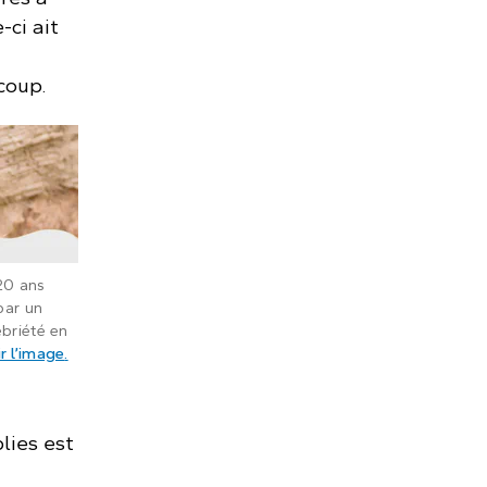
-ci ait
coup.
20 ans
par un
ébriété en
: Taylor Renwick, qui avait 20 ans, se rendait à la mais
r l’image
.
lies est