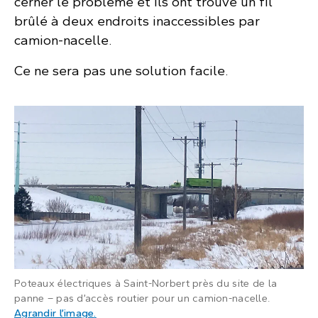
cerner le problème et ils ont trouvé un fil
brûlé à deux endroits inaccessibles par
camion-nacelle.
Ce ne sera pas une solution facile.
Poteaux électriques à Saint-Norbert près du site de la
panne – pas d’accès routier pour un camion-nacelle.
: Poteaux électriques dans un champ avec de 
Agrandir l’image
.