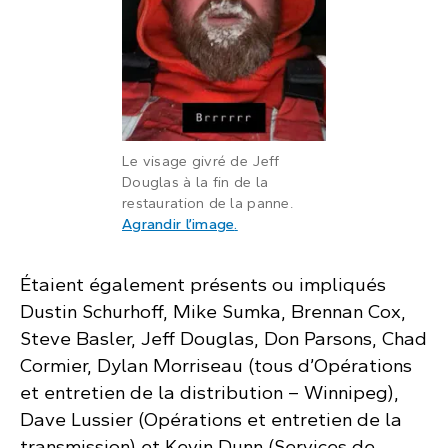
Le visage givré de Jeff
Douglas à la fin de la
restauration de la panne.
: La barbe d’un homme pleine 
Agrandir l’image
.
Étaient également présents ou impliqués
Dustin Schurhoff, Mike Sumka, Brennan Cox,
Steve Basler, Jeff Douglas, Don Parsons, Chad
Cormier, Dylan Morriseau (tous d’Opérations
et entretien de la distribution – Winnipeg),
Dave Lussier (Opérations et entretien de la
transmission) et Kevin Dunn (Services de