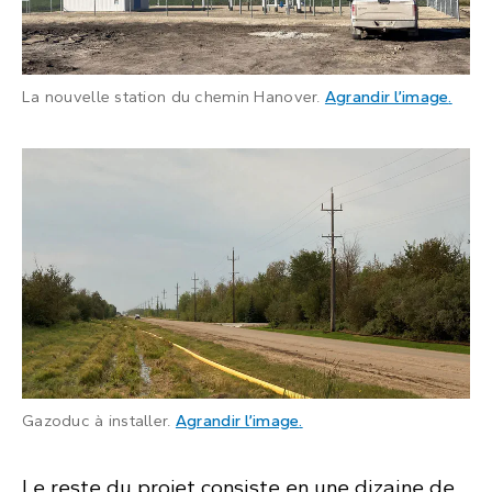
: Can
La nouvelle station du chemin Hanover.
Agrandir l’image
.
: Des canalisations jaune
Gazoduc à installer.
Agrandir l’image
.
Le reste du projet consiste en une dizaine de