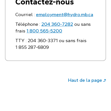
Contactez-nous
Courriel :
employment@hydro.mb.ca
Téléphone :
204 360‑7282
ou sans
frais
1 800 565‑5200
TTY : 204 360‑3371 ou sans frais
1 855 287‑6809
Haut de la page