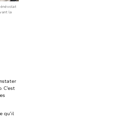
bénévolat
vant la
une cuisine commerciale
onstater
. C’est
des
 qu’il