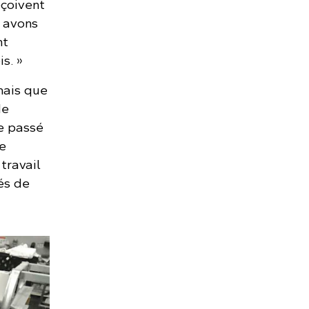
eçoivent
s avons
nt
s. »
mais que
de
le passé
e
travail
és de