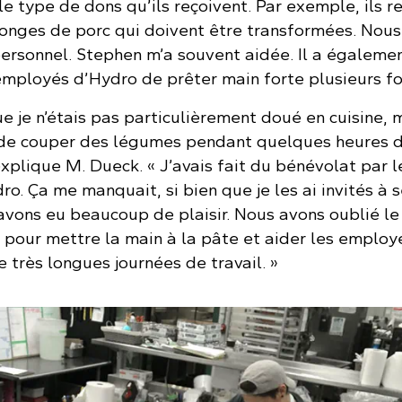
e type de dons qu’ils reçoivent. Par exemple, ils r
longes de porc qui doivent être transformées. Nou
personnel. Stephen m’a souvent aidée. Il a égaleme
employés d’Hydro de prêter main forte plusieurs foi
ue je n’étais pas particulièrement doué en cuisine, 
r de couper des légumes pendant quelques heures 
xplique M. Dueck. « J’avais fait du bénévolat par 
o. Ça me manquait, si bien que je les ai invités à s
avons eu beaucoup de plaisir. Nous avons oublié le 
our mettre la main à la pâte et aider les employ
e très longues journées de travail. »