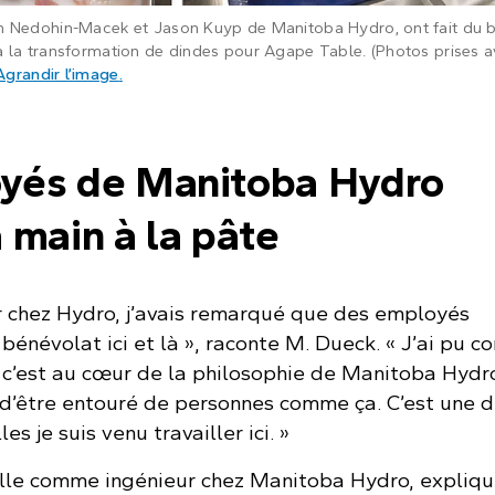
n Nedohin-Macek et Jason Kuyp de Manitoba Hydro, ont fait du 
 la transformation de dindes pour Agape Table. (Photos prises a
: Trois personnes coupent de la dinde crue dans 
Agrandir l’image
.
yés de Manitoba Hydro
 main à la pâte
er chez Hydro, j’avais remarqué que des employés
bénévolat ici et là », raconte M. Dueck. « J’ai pu c
 c’est au cœur de la philosophie de Manitoba Hydro
d’être entouré de personnes comme ça. C’est une 
es je suis venu travailler ici. »
ille comme ingénieur chez Manitoba Hydro, explique