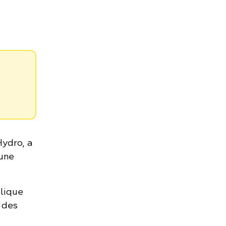
Hydro, a
 une
lique
 des