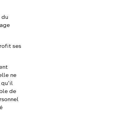
t du
tage
ofit ses
ent
elle ne
 qu’il
able de
rsonnel
é