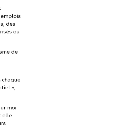
s
s emplois
s, des
risés ou
isme de
n chaque
iel »,
our moi
 elle.
urs