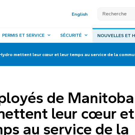
English
PERMIS ET SERVICE
SÉCURITÉ
NOUVELLES ET H
ydro mettent leur cœur et leur temps au service de la comm
ployés de Manitoba
ettent leur cœur et
mps au service de la