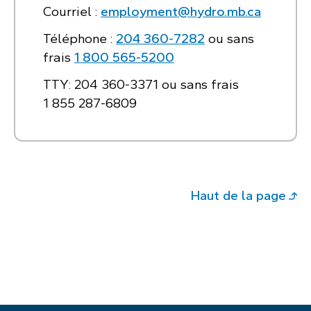
Courriel :
employment@hydro.mb.ca
Téléphone :
204 360‑7282
ou sans
frais
1 800 565‑5200
TTY: 204 360‑3371 ou sans frais
1 855 287‑6809
Haut de la page