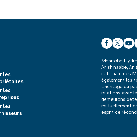
Facebook
X
YouT
L
Manitoba Hydro o
Anishinaabe, Anis
nationale des M
r les
également les te
priétaires
L’héritage du pa
r les
relations avec 
reprises
demeurons déterm
r les
mutuellement b
esprit de réconci
rnisseurs