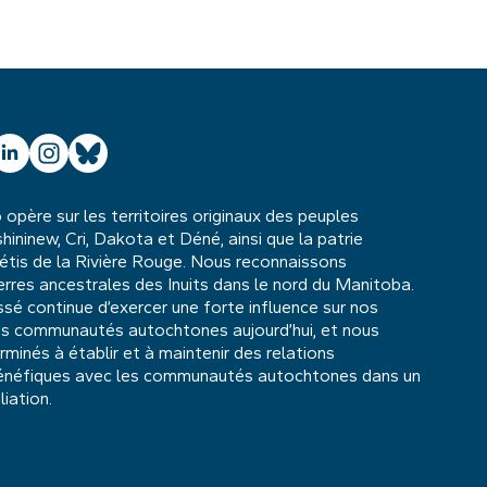
ube
inkedIn
Instagram
Bluesky
père sur les territoires originaux des peuples
hininew, Cri, Dakota et Déné, ainsi que la patrie
étis de la Rivière Rouge. Nous reconnaissons
rres ancestrales des Inuits dans le nord du Manitoba.
ssé continue d’exercer une forte influence sur nos
les communautés autochtones aujourd’hui, et nous
inés à établir et à maintenir des relations
énéfiques avec les communautés autochtones dans un
liation.