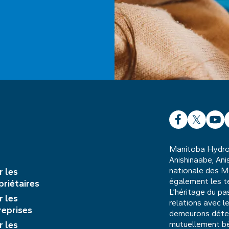
Facebook
X
YouT
L
Manitoba Hydro o
Anishinaabe, Anis
nationale des M
r les
également les te
priétaires
L’héritage du pa
r les
relations avec 
reprises
demeurons déterm
r les
mutuellement b