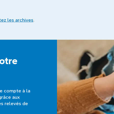
itez les archives
.
notre
re compte à la
grâce aux
es relevés de