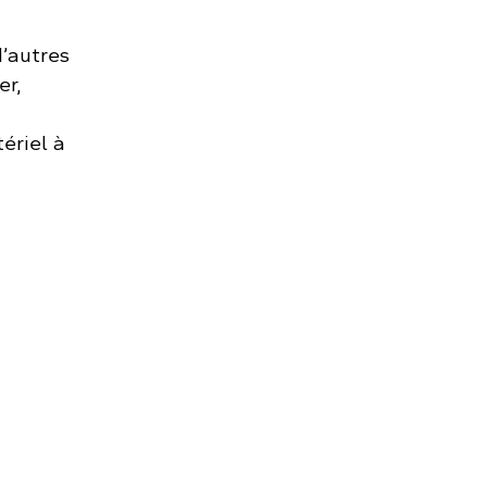
d’autres
er,
tériel à