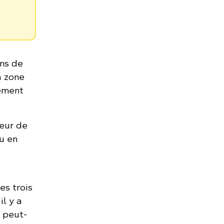
ons de
a zone
nement
eur de
u en
es trois
il y a
 peut-