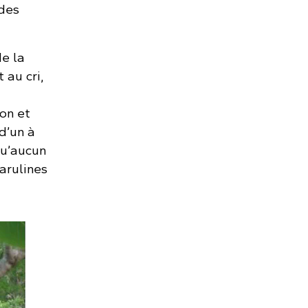
des
de la
 au cri,
on et
d’un à
qu’aucun
arulines