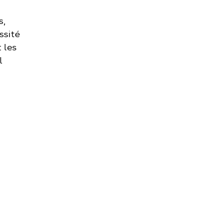
s,
ssité
 les
l