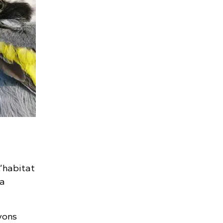
’habitat
la
vons