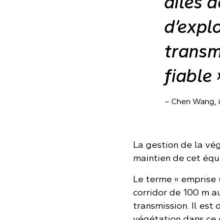
ailes 
d’explo
transm
fiable 
– Chen Wang, i
La gestion de la vég
maintien de cet équi
Le terme « emprise 
corridor de 100 m a
transmission. Il est 
végétation dans ce 