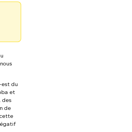
au
 nous
-est du
oba et
l des
an de
 cette
négatif