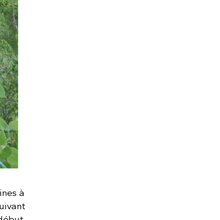
ines à
uivant
 début