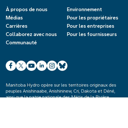
À propos de nous
Environnement
Médias
Pour les propriétaires
Carrières
Pour les entreprises
Collaborez avec nous
Pour les fournisseurs
Communauté
Facebook
X
YouTube
LinkedIn
Instagram
Bluesky
Manitoba Hydro opère sur les territoires originaux des
peuples Anishinaabe, Anishininew, Cri, Dakota et Déné,
ainsi que la patrie nationale des Métis de la Rivière
Rouge. Nous reconnaissons également les terres
ancestrales des Inuits dans le nord du Manitoba.
L’héritage du passé continue d’exercer une forte
influence sur nos relations avec les communautés
autochtones aujourd’hui, et nous demeurons déterminés