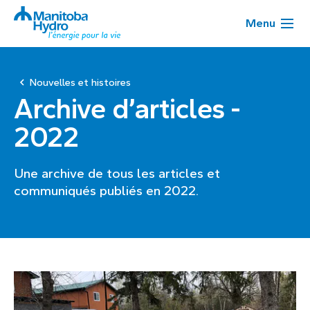
Menu
Nouvelles et histoires
Archive d’articles -
2022
Une archive de tous les articles et
communiqués publiés en 2022.
Page